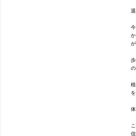
退
今
か
が
歩
の
植
を
体
こ
信