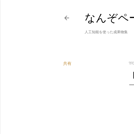
なんぞペ
人工知能を使った成果物集
共有
7/