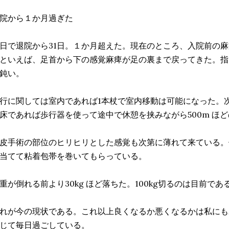
院から１か月過ぎた
日で退院から31日。１か月超えた。現在のところ、入院前の
といえば、足首から下の感覚麻痺が足の裏まで戻ってきた。指
鈍い。
行に関しては室内であれば1本杖で室内移動は可能になった。
床であれば歩行器を使って途中で休憩を挟みながら500m ほ
皮手術の部位のヒリヒリとした感覚も次第に薄れて来ている。
当てて粘着包帯を巻いてもらっている。
重が倒れる前より30kg ほど落ちた。100kg切るのは目前で
れが今の現状である。これ以上良くなるか悪くなるかは私にも
じて毎日過ごしている。