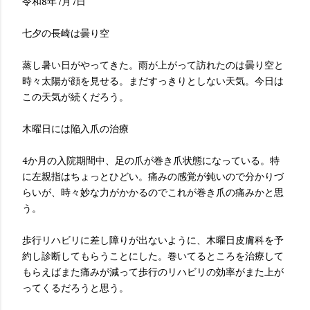
令和8年7月7日
七夕の長崎は曇り空
蒸し暑い日がやってきた。雨が上がって訪れたのは曇り空と
時々太陽が顔を見せる。まだすっきりとしない天気。今日は
この天気が続くだろう。
木曜日には陥入爪の治療
4か月の入院期間中、足の爪が巻き爪状態になっている。特
に左親指はちょっとひどい。痛みの感覚が鈍いので分かりづ
らいが、時々妙な力がかかるのでこれが巻き爪の痛みかと思
う。
歩行リハビリに差し障りが出ないように、木曜日皮膚科を予
約し診断してもらうことにした。巻いてるところを治療して
もらえばまた痛みが減って歩行のリハビリの効率がまた上が
ってくるだろうと思う。