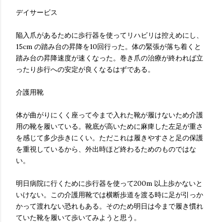
デイサービス
陥入爪があるために歩行器を使ってリハビリは控えめにし、
15cm の踏み台の昇降を10回行った。体の緊張が落ち着くと
踏み台の昇降速度が速くなった。巻き爪の治療が終われば立
ったり歩行への安定が良くなるはずである。
介護用靴
体が曲がりにくく座って今まで入れた靴が履けないため介護
用の靴を履いている。靴底が高いために麻痺した左足が重さ
を感じて多少歩きにくい。ただこれは履きやすさと足の保護
を重視しているから、外出時ほど終わるためのものではな
い。
明日病院に行くために歩行器を使って200m 以上歩かないと
いけない。この介護用靴では横断歩道を渡る時に足が引っか
かって渡れない恐れもある。そのため明日は今まで履き慣れ
ていた靴を履いて歩いてみようと思う。